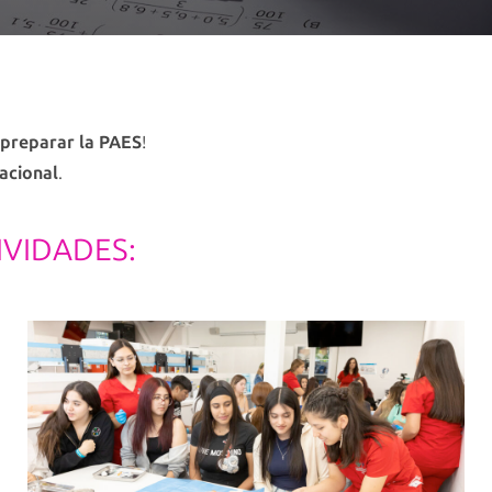
preparar la PAES
!
cacional
.
IVIDADES: